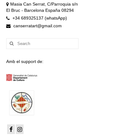
Masia Can Serrat, C/Parroquia s/n
El Bruc - Barcelona España 08294
+34 689325137 (whatsApp)
canserratart@gmail.com
Search
for:
Amb el support de: