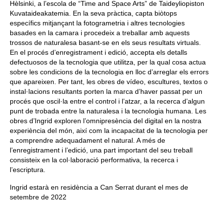
Hèlsinki, a l’escola de “Time and Space Arts” de Taideyliopiston
Kuvataideakatemia. En la seva pràctica, capta biòtops
específics mitjançant la fotogrametria i altres tecnologies
basades en la camara i procedeix a treballar amb aquests
trossos de naturalesa basant-se en els seus resultats virtuals.
En el procés d’enregistrament i edició, accepta els detalls
defectuosos de la tecnologia que utilitza, per la qual cosa actua
sobre les condicions de la tecnologia en lloc d’arreglar els errors
que apareixen. Per tant, les obres de vídeo, escultures, textos o
instal·lacions resultants porten la marca d’haver passat per un
procés que oscil·la entre el control i l’atzar, a la recerca d’algun
punt de trobada entre la naturalesa i la tecnologia humana. Les
obres d’Ingrid exploren l’omnipresència del digital en la nostra
experiència del món, així com la incapacitat de la tecnologia per
a comprendre adequadament el natural. A més de
l’enregistrament i l’edició, una part important del seu treball
consisteix en la col·laboració performativa, la recerca i
l’escriptura.
Ingrid estarà en residència a Can Serrat durant el mes de
setembre de 2022