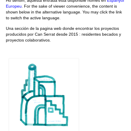
Ho sentim, aquesta entrada està disponible només en
Espanyol
Europeu
. For the sake of viewer convenience, the content is
Queda’t amb nosaltres
shown below in the alternative language. You may click the link
to switch the active language.
Arxiu
Una sección de la pagina web donde encontrar los proyectos
Contacte
producidos por Can Serrat desde 2015 : residentes becados y
proyectos colaborativos.
Idioma: