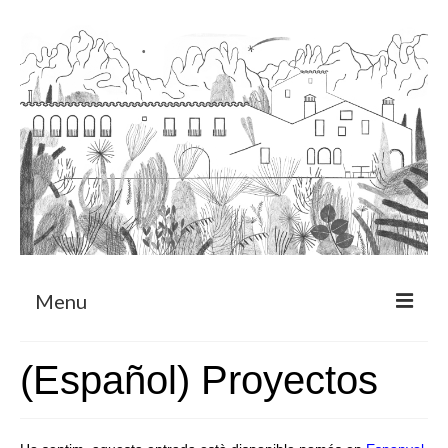
Menu
Sobre
(Español) Proyectos
Programa de Residència
CRUCERO