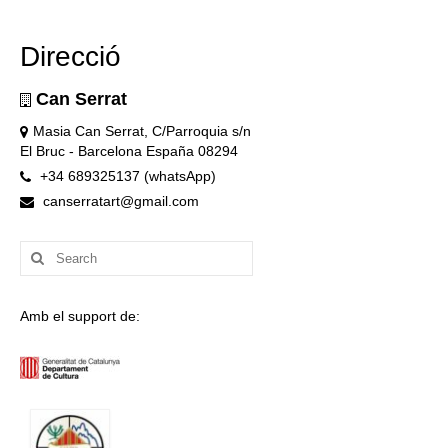
Direcció
Can Serrat
Masia Can Serrat, C/Parroquia s/n
El Bruc - Barcelona España 08294
+34 689325137 (whatsApp)
canserratart@gmail.com
Search
for:
Amb el support de: