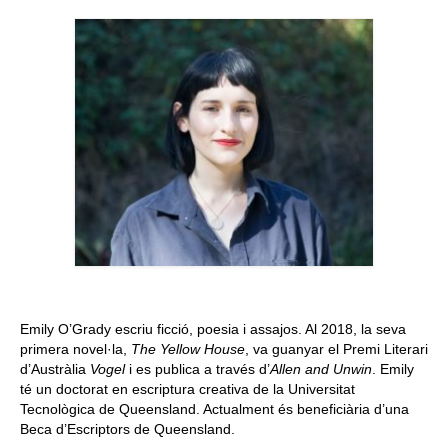
Queda’t amb nosaltres
Arxiu
Contacte
Idioma:
Emily O’Grady escriu ficció, poesia i assajos. Al 2018, la seva
primera novel·la,
The Yellow House
, va guanyar el Premi Literari
d’Austràlia
Vogel
i es publica a través d’
Allen and Unwin
. Emily
té un doctorat en escriptura creativa de la Universitat
Tecnològica de Queensland. Actualment és beneficiària d’una
Beca d’Escriptors de Queensland.