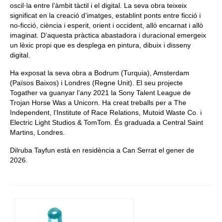
oscil·la entre l’àmbit tàctil i el digital. La seva obra teixeix
significat en la creació d’imatges, establint ponts entre ficció i
no-ficció, ciència i esperit, orient i occident, allò encarnat i allò
imaginat. D’aquesta pràctica abastadora i duracional emergeix
un lèxic propi que es desplega en pintura, dibuix i disseny
digital.
Ha exposat la seva obra a Bodrum (Turquia), Amsterdam
(Països Baixos) i Londres (Regne Unit). El seu projecte
Togather va guanyar l’any 2021 la Sony Talent League de
Trojan Horse Was a Unicorn. Ha creat treballs per a The
Independent, l’Institute of Race Relations, Mutoid Waste Co. i
Electric Light Studios & TomTom. És graduada a Central Saint
Martins, Londres.
Dilruba Tayfun està en residència a Can Serrat el gener de
2026.