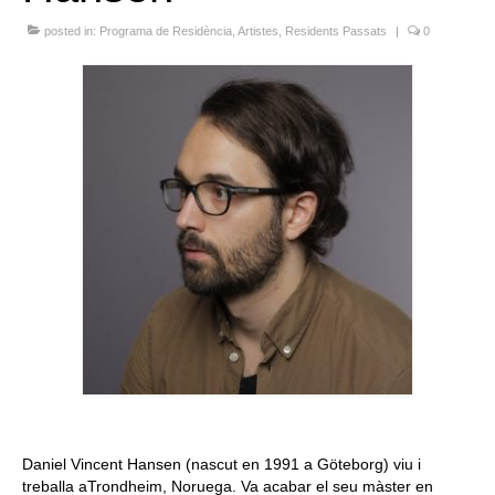
Queda’t amb nosaltres
posted in:
Programa de Residència
,
Artistes
,
Residents Passats
|
0
Arxiu
Contacte
Idioma:
Daniel Vincent Hansen (nascut en 1991 a Göteborg) viu i
treballa aTrondheim, Noruega. Va acabar el seu màster en