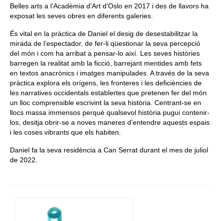
Belles arts a l’Acadèmia d’Art d’Oslo en 2017 i des de llavors ha
exposat les seves obres en diferents galeries.
És vital en la pràctica de Daniel el desig de desestabilitzar la
mirada de l’espectador, de fer-li qüestionar la seva percepció
del món i com ha arribat a pensar-lo així. Les seves històries
barregen la realitat amb la ficció, barrejant mentides amb fets
en textos anacrònics i imatges manipulades. A través de la seva
pràctica explora els orígens, les fronteres i les deficiències de
les narratives occidentals establertes que pretenen fer del món
un lloc comprensible escrivint la seva història. Centrant-se en
llocs massa immensos perquè qualsevol història pugui contenir-
los, desitja obrir-se a noves maneres d’entendre aquests espais
i les coses vibrants que els habiten.
Daniel fa la seva residència a Can Serrat durant el mes de juliol
de 2022.