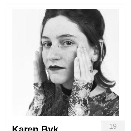
Queda’t amb nosaltres
Arxiu
Contacte
Idioma:
19
Karen Byk