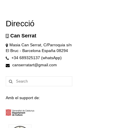
Direcció
Can Serrat
Masia Can Serrat, C/Parroquia s/n
El Bruc - Barcelona España 08294
+34 689325137 (whatsApp)
canserratart@gmail.com
Search
for:
Amb el support de: