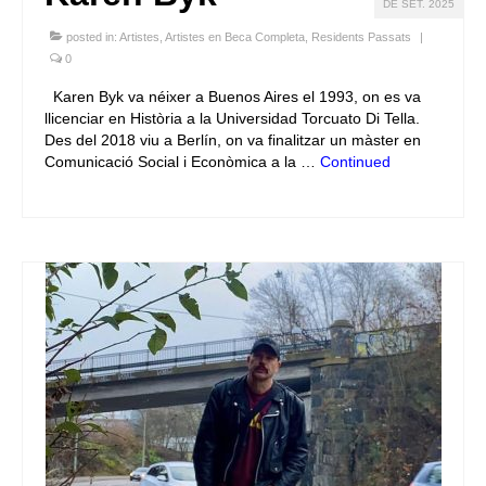
DE SET. 2025
posted in:
Artistes
,
Artistes en Beca Completa
,
Residents Passats
|
0
Karen Byk va néixer a Buenos Aires el 1993, on es va
llicenciar en Història a la Universidad Torcuato Di Tella.
Des del 2018 viu a Berlín, on va finalitzar un màster en
Comunicació Social i Econòmica a la …
Continued