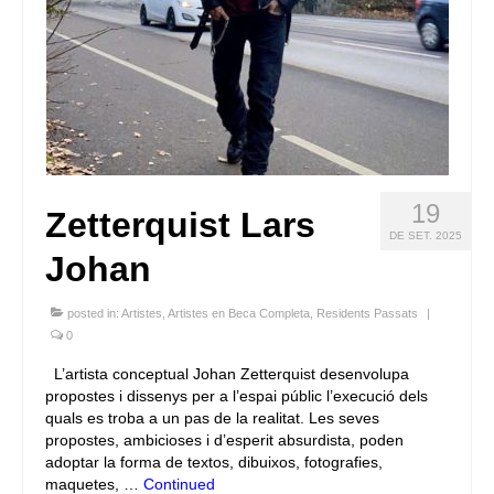
19
Zetterquist Lars
DE SET. 2025
Johan
posted in:
Artistes
,
Artistes en Beca Completa
,
Residents Passats
|
0
L’artista conceptual Johan Zetterquist desenvolupa
propostes i dissenys per a l’espai públic l’execució dels
quals es troba a un pas de la realitat. Les seves
propostes, ambicioses i d’esperit absurdista, poden
adoptar la forma de textos, dibuixos, fotografies,
maquetes, …
Continued