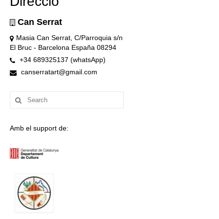
Direcció
Can Serrat
Masia Can Serrat, C/Parroquia s/n
El Bruc - Barcelona España 08294
+34 689325137 (whatsApp)
canserratart@gmail.com
Search
for:
Amb el support de: