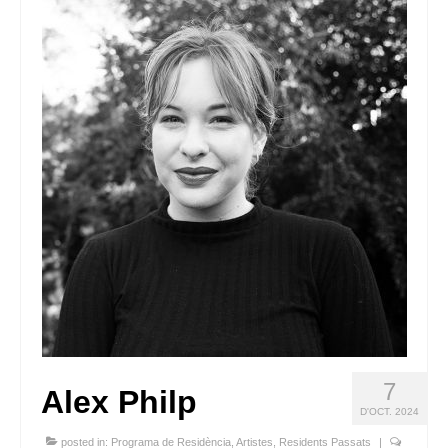
Queda’t amb nosaltres
Arxiu
Contacte
Idioma:
7
Alex Philp
D'OCT. 2024
posted in:
Programa de Residència
,
Artistes
,
Residents Passats
|