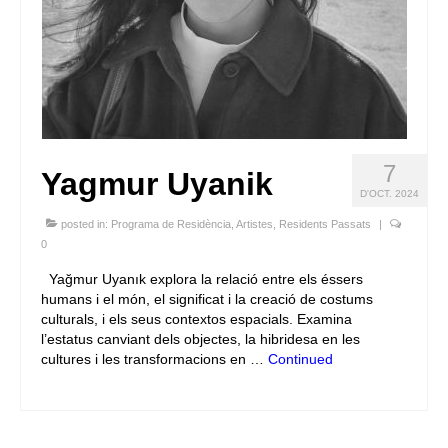
7
Yagmur Uyanik
D'OCT. 2024
posted in:
Programa de Residència
,
Artistes
,
Residents Passats
|
0
Yağmur Uyanık explora la relació entre els éssers
humans i el món, el significat i la creació de costums
culturals, i els seus contextos espacials. Examina
l’estatus canviant dels objectes, la hibridesa en les
cultures i les transformacions en …
Continued