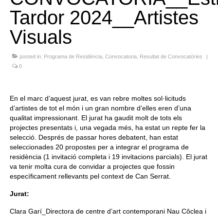
Tardor 2024__Artistes
Queda’t amb nosaltres
Visuals
Arxiu
Contacte
posted in:
Programa de Residència
,
Convocatoria
,
Resultat de Convocatòries
|
0
Idioma:
En el marc d’aquest jurat, es van rebre moltes sol·licituds
d’artistes de tot el món i un gran nombre d’elles eren d’una
qualitat impressionant. El jurat ha gaudit molt de tots els
projectes presentats i, una vegada més, ha estat un repte fer la
selecció. Després de passar hores debatent, han estat
seleccionades 20 propostes per a integrar el programa de
residència (1 invitació completa i 19 invitacions parcials). El jurat
va tenir molta cura de convidar a projectes que fossin
específicament rellevants pel context de Can Serrat.
Jurat:
Clara Garí_Directora de centre d’art contemporani Nau Côclea i