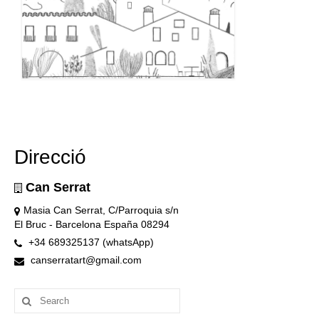
Direcció
Can Serrat
Masia Can Serrat, C/Parroquia s/n
El Bruc - Barcelona España 08294
+34 689325137 (whatsApp)
canserratart@gmail.com
Search
for: