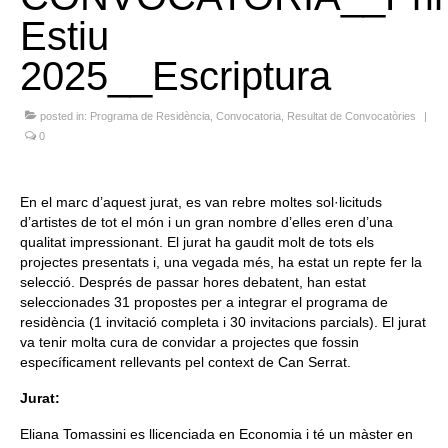
Estiu
Queda’t amb nosaltres
2025__Escriptura
Arxiu
Contacte
posted in:
Programa de Residència
,
Convocatoria
,
Resultat de Convocatòries
|
0
Idioma:
En el marc d’aquest jurat, es van rebre moltes sol·licituds
d’artistes de tot el món i un gran nombre d’elles eren d’una
qualitat impressionant. El jurat ha gaudit molt de tots els
projectes presentats i, una vegada més, ha estat un repte fer la
selecció. Després de passar hores debatent, han estat
seleccionades 31 propostes per a integrar el programa de
residència (1 invitació completa i 30 invitacions parcials). El jurat
va tenir molta cura de convidar a projectes que fossin
específicament rellevants pel context de Can Serrat.
Jurat:
Eliana Tomassini es llicenciada en Economia i té un màster en