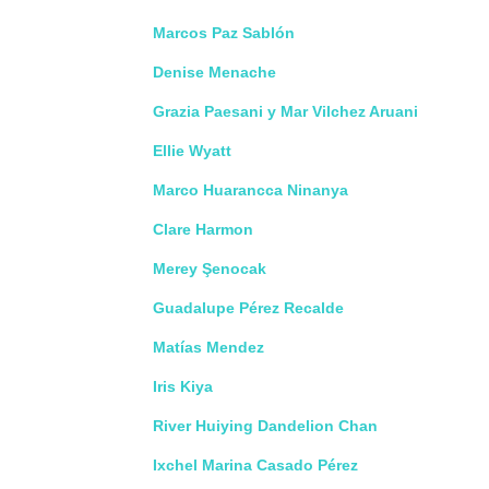
Marcos Paz Sablón
Denise Menache
Grazia Paesani y Mar Vilchez Aruani
Ellie Wyatt
Marco Huarancca Ninanya
Clare Harmon
Merey Şenocak
Guadalupe Pérez Recalde
Matías Mendez
Iris Kiya
River Huiying Dandelion Chan
Ixchel Marina Casado Pérez