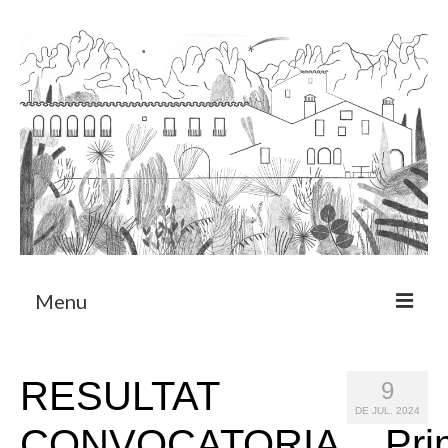
Menu
Sobre
RESULTAT
9
Programa de Residència
DE JUL. 2024
CONVOCATORIA__Prim
CRUCERO