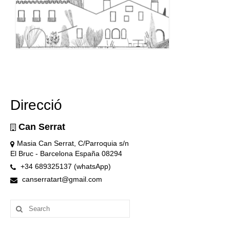
Direcció
Can Serrat
Masia Can Serrat, C/Parroquia s/n
El Bruc - Barcelona España 08294
+34 689325137 (whatsApp)
canserratart@gmail.com
Search
for: