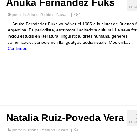
Anuka Fernández Fuks
DE M
posted in:
Artistes
,
Residents Passats
|
0
Anuka Fernández Fuks va néixer el 1985 a la ciutat de Buenos A
Argentina. És periodista, escriptora i agitadora cultural. La seva fo
inclou estudis en literatura, lingüística, drets humans, gèneres,
comunicació, periodisme i llenguatges audiovisuals. Més enllà …
Continued
Natalia Ruiz-Poveda Vera
DE M
posted in:
Artistes
,
Residents Passats
|
0