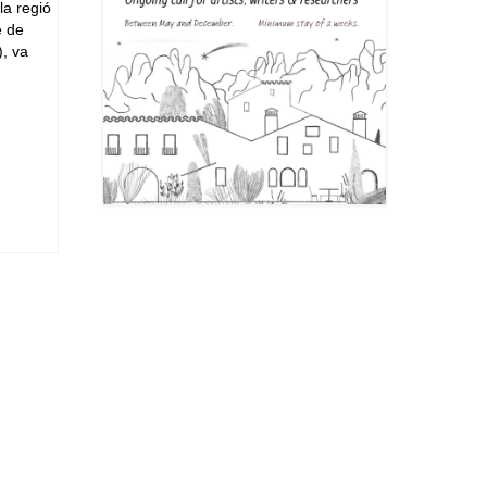
la regió
e de
), va