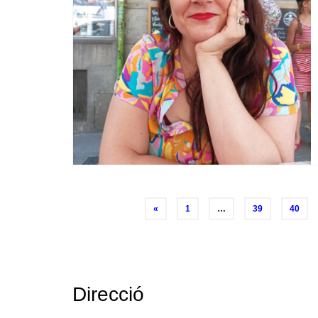
Posts
«
1
…
39
40
navigation
Direcció