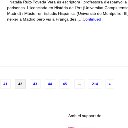
Natalia Ruiz-Poveda Vera és escriptora i professora d’espanyol a 
parisenca. Llicenciada en Història de l’Art (Universitat Complutens
Madrid) i Màster en Estudis Hispànics (Université de Montpellier III
néixer a Madrid però viu a França des …
Continued
41
42
43
44
45
…
214
»
Amb el support de: