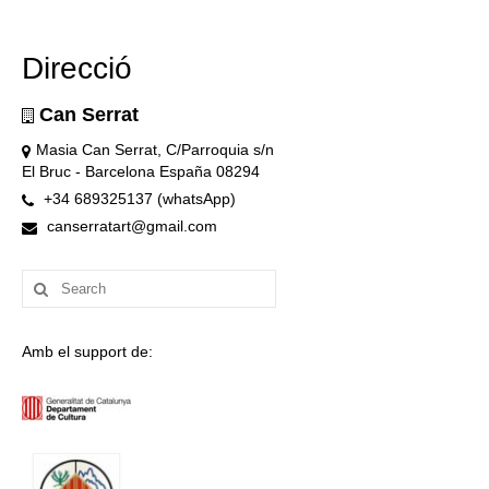
Direcció
Can Serrat
Masia Can Serrat, C/Parroquia s/n
El Bruc - Barcelona España 08294
+34 689325137 (whatsApp)
canserratart@gmail.com
Search
for:
Amb el support de: