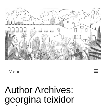
Menu
Sobre
Author Archives:
Programa de Residència
georgina teixidor
CRUCERO