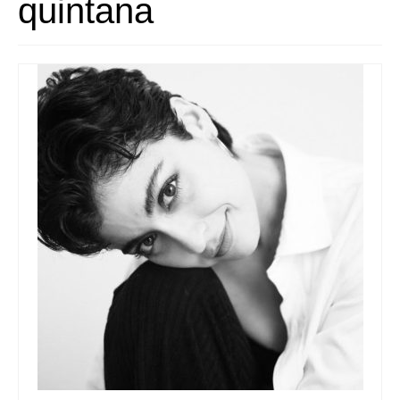
quintana
Queda’t amb nosaltres
Arxiu
Contacte
Idioma: