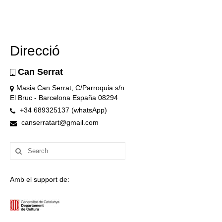
Direcció
Can Serrat
Masia Can Serrat, C/Parroquia s/n
El Bruc - Barcelona España 08294
+34 689325137 (whatsApp)
canserratart@gmail.com
Search
for:
Amb el support de: