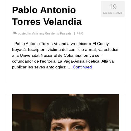
19
Pablo Antonio
DE SET. 2025
Torres Velandia
posted in:
Artistes
,
Residents Passats
|
0
Pablo Antonio Torres Velandia va néixer a El Cocuy,
Boyacá. Escriptor i víctima del conflicte armat, va estudiar
a la Universitat Nacional de Colòmbia, on va ser
cofundador de l’editorial La Vaga-Ansia Poética. Allà va
publicar les seves antologies: …
Continued