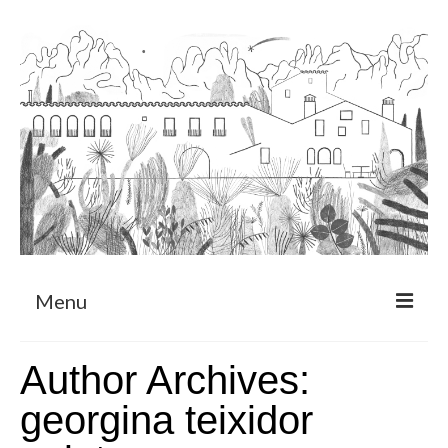
Menu
Sobre
Author Archives:
Programa de Residència
georgina teixidor
CRUCERO