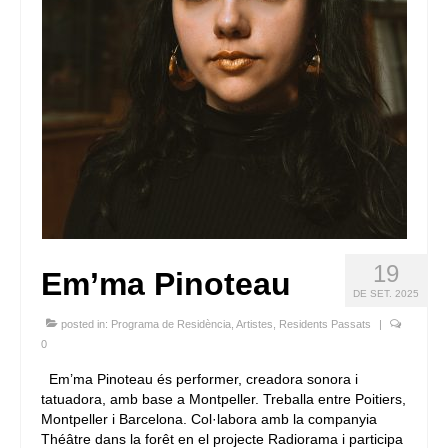
19
Em’ma Pinoteau
DE SET. 2025
posted in:
Programa de Residència
,
Artistes
,
Residents Passats
|
0
Em’ma Pinoteau és performer, creadora sonora i
tatuadora, amb base a Montpeller. Treballa entre Poitiers,
Montpeller i Barcelona. Col·labora amb la companyia
Théâtre dans la forêt en el projecte Radiorama i participa