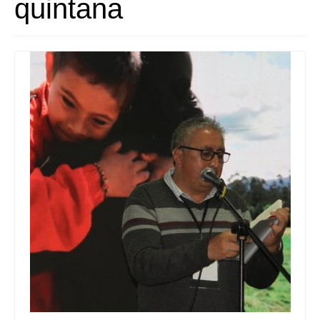
quintana
Queda’t amb nosaltres
Arxiu
Contacte
Idioma: