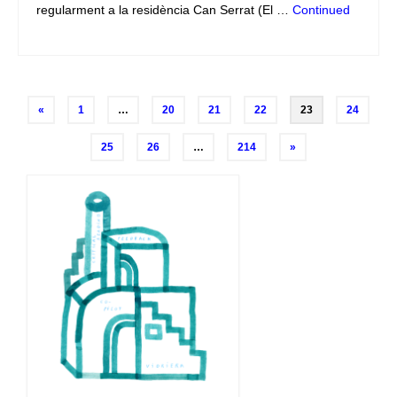
regularment a la residència Can Serrat (El …
Continued
Posts
«
1
…
20
21
22
23
24
navigation
25
26
…
214
»