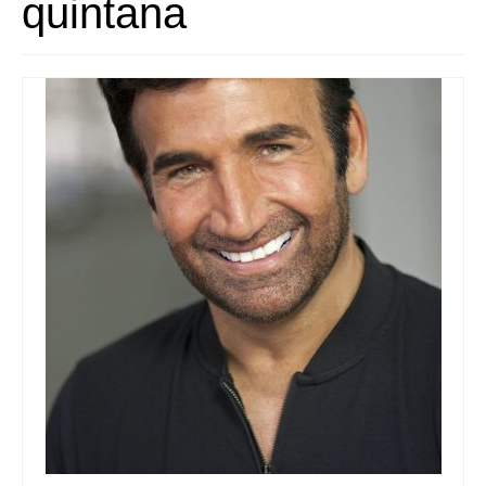
quintana
Queda’t amb nosaltres
Arxiu
Contacte
Idioma: