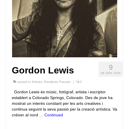
9
Gordon Lewis
DE GEN. 2026
posted in:
Artistes
,
Residents Passats
|
0
Gordon Lewis és músic, fotògraf, artista i escriptor
establert a Colorado Springs, Colorado. Des de jove ha
mostrat un interès constant per les arts creatives i
continua seguint la seva passió per la creació artística. Va
créixer al nord …
Continued