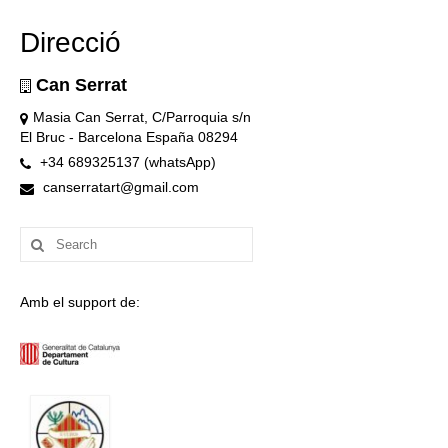
Direcció
Can Serrat
Masia Can Serrat, C/Parroquia s/n
El Bruc - Barcelona España 08294
+34 689325137 (whatsApp)
canserratart@gmail.com
Search
for:
Amb el support de: