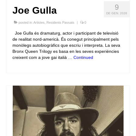
9
Joe Gulla
DE GEN. 2026
posted in:
Artistes
,
Residents Passats
|
0
Joe Gulla és dramaturg, actor i participant de televisió
de realitat nord-americà. És conegut principalment pels
monòlegs autobiogràfics que escriu i interpreta. La seva
Bronx Queen Trilogy es basa en les seves experiències
creixent com a jove gai italià …
Continued