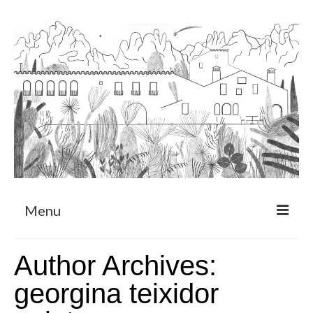
Menu
Sobre
Author Archives:
Programa de Residència
georgina teixidor
CRUCERO