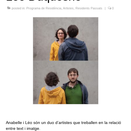
Queda’t amb nosaltres
posted in:
Programa de Residència
,
Artistes
,
Residents Passats
|
0
Arxiu
Contacte
Idioma:
Anabelle i Léo són un duo d’artistes que treballen en la relació
entre text i imatge.