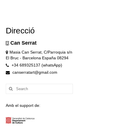
Direcció
Can Serrat
Masia Can Serrat, C/Parroquia s/n
El Bruc - Barcelona España 08294
+34 689325137 (whatsApp)
canserratart@gmail.com
Search
for:
Amb el support de: