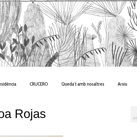
sidència
CRUCERO
Queda’t amb nosaltres
Arxiu
roa Rojas
D'