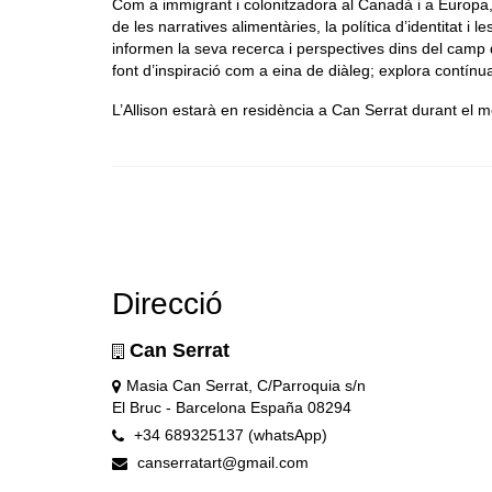
Com a immigrant i colonitzadora al Canadà i a Europa, l
de les narratives alimentàries, la política d’identitat i
informen la seva recerca i perspectives dins del camp 
font d’inspiració com a eina de diàleg; explora contínua
L’Allison estarà en residència a Can Serrat durant el
Direcció
Can Serrat
Masia Can Serrat, C/Parroquia s/n
El Bruc - Barcelona España 08294
+34 689325137 (whatsApp)
canserratart@gmail.com