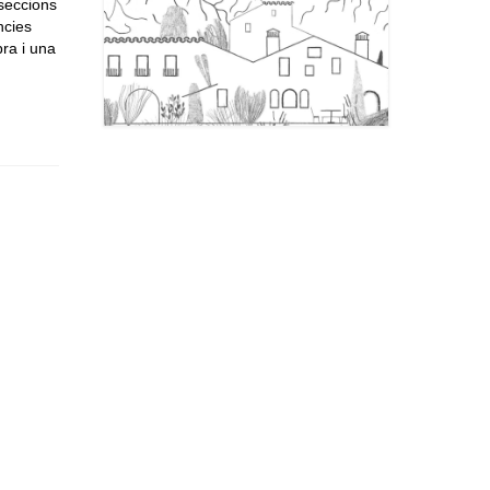
rseccions
ncies
bra i una