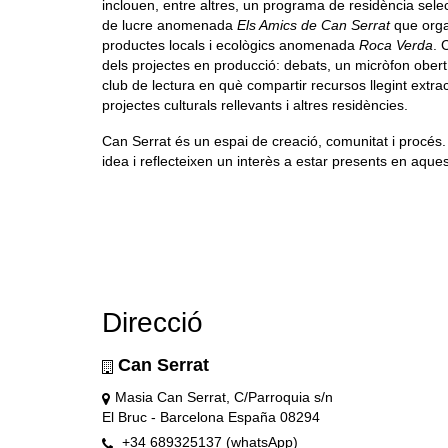
inclouen, entre altres, un programa de residència sele
de lucre anomenada
Els Amics de Can Serrat
que organ
productes locals i ecològics anomenada
Roca Verda
. 
dels projectes en producció: debats, un micròfon obert
club de lectura en què compartir recursos llegint extra
projectes culturals rellevants i altres residències.
Can Serrat és un espai de creació, comunitat i procés. 
idea i reflecteixen un interès a estar presents en aques
Direcció
Can Serrat
Masia Can Serrat, C/Parroquia s/n
El Bruc - Barcelona España 08294
+34 689325137 (whatsApp)