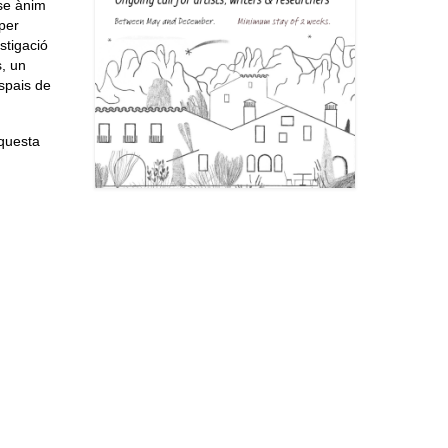
nse ànim
 per
estigació
s, un
espais de
aquesta