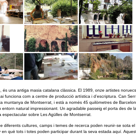
és una antiga masia catalana clàssica. El 1989, onze artistes noruec
i funciona com a centre de producció artística i d’escriptura. Can Serr
ja la muntanya de Montserrat, i està a només 45 quilòmetres de Barcelo
 un entorn natural impressionant. Un agradable passeig el porta des de l
ta espectacular sobre Les
Agülles
de Montserrat.
 diferents cultures, camps i temes de recerca poden reunir-se sota el
ny en què tots i totes poden participar durant la seva estada aquí. Aques