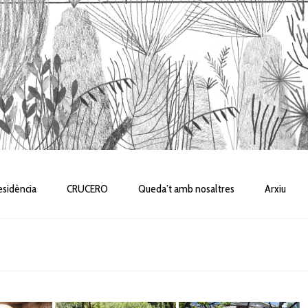
sidència
CRUCERO
Queda’t amb nosaltres
Arxiu