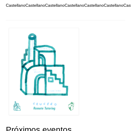
CastellanoCastellanoCastellanoCastellanoCastellanoCastellanoCas
Quedate con nosotras
Archivo
Contacto
Idioma:
Próximos eventos