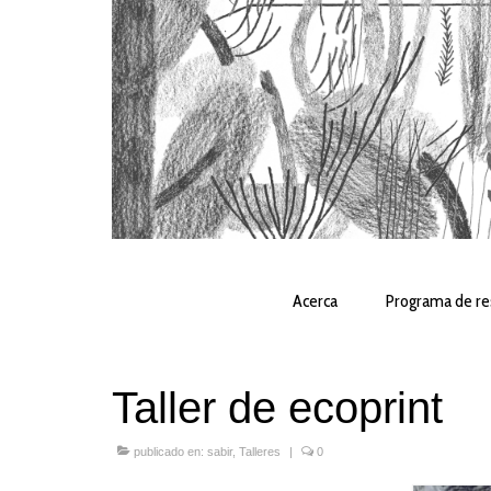
Acerca
Programa de re
Taller de ecoprint
publicado en:
sabir
,
Talleres
|
0