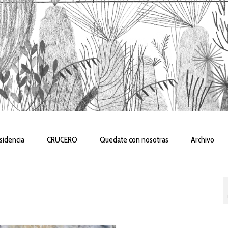
sidencia
CRUCERO
Quedate con nosotras
Archivo