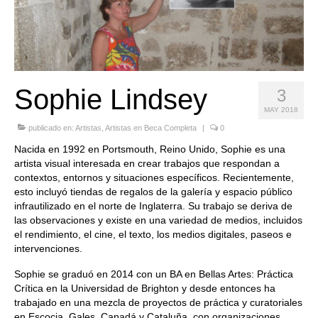
Quedate con nosotras
Archivo
Contacto
Sophie Lindsey
3
Idioma:
MAY 2018
publicado en:
Artistas
,
Artistas en Beca Completa
|
0
Nacida en 1992 en Portsmouth, Reino Unido, Sophie es una
artista visual interesada en crear trabajos que respondan a
contextos, entornos y situaciones específicos. Recientemente,
esto incluyó tiendas de regalos de la galería y espacio público
infrautilizado en el norte de Inglaterra. Su trabajo se deriva de
las observaciones y existe en una variedad de medios, incluidos
el rendimiento, el cine, el texto, los medios digitales, paseos e
intervenciones.
Sophie se graduó en 2014 con un BA en Bellas Artes: Práctica
Crítica en la Universidad de Brighton y desde entonces ha
trabajado en una mezcla de proyectos de práctica y curatoriales
en Escocia, Gales, Canadá y Cataluña, con organizaciones