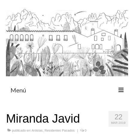
Menú
Acerca
Miranda Javid
22
Programa de residencia
MAR 2019
CRUCERO
publicado en:
Artistas
,
Residentes Pasados
|
0