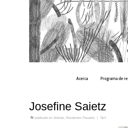
Acerca
Programa de re
Josefine Saietz
publicado en:
Artistas
,
Residentes Pasados
|
0