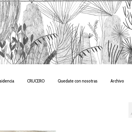
sidencia
CRUCERO
Quedate con nosotras
Archivo