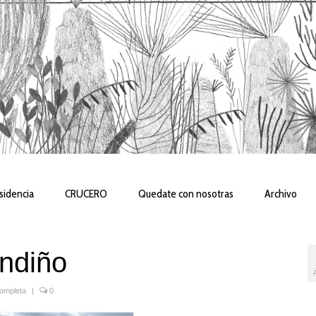
sidencia
CRUCERO
Quedate con nosotras
Archivo
ndiño
Completa
|
0