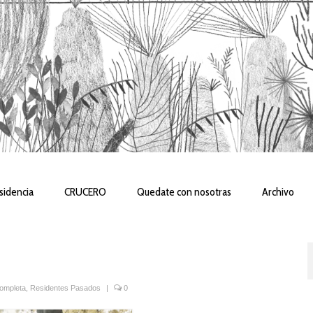
sidencia
CRUCERO
Quedate con nosotras
Archivo
Completa
,
Residentes Pasados
|
0