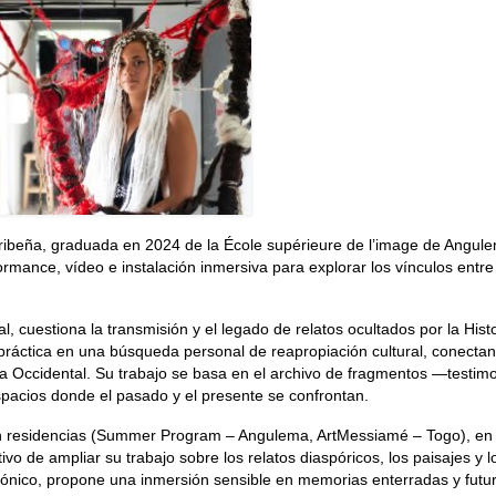
caribeña, graduada en 2024 de la École supérieure de l’image de Angul
formance, vídeo e instalación inmersiva para explorar los vínculos entre
, cuestiona la transmisión y el legado de relatos ocultados por la Hist
 su práctica en una búsqueda personal de reapropiación cultural, conecta
ca Occidental. Su trabajo se basa en el archivo de fragmentos —testimo
pacios donde el pasado y el presente se confrontan.
en residencias (Summer Program – Angulema, ArtMessiamé – Togo), en
etivo de ampliar su trabajo sobre los relatos diaspóricos, los paisajes y l
lifónico, propone una inmersión sensible en memorias enterradas y futu