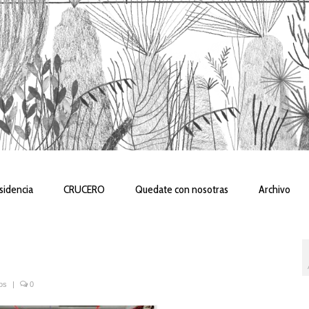
sidencia
CRUCERO
Quedate con nosotras
Archivo
os
|
0