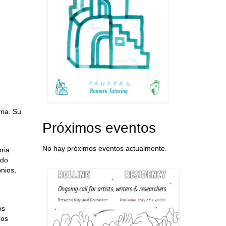
ema. Su
Próximos eventos
No hay próximos eventos actualmente.
oria
ndo
nios,
os
ros