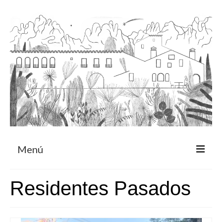
Menú
Acerca
Residentes Pasados
Programa de residencia
CRUCERO