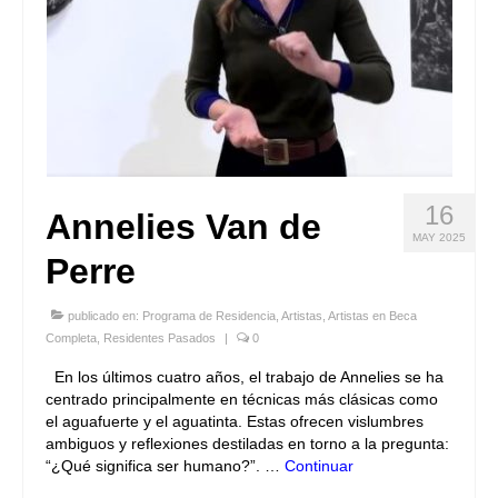
16
Annelies Van de
MAY 2025
Perre
publicado en:
Programa de Residencia
,
Artistas
,
Artistas en Beca
Completa
,
Residentes Pasados
|
0
En los últimos cuatro años, el trabajo de Annelies se ha
centrado principalmente en técnicas más clásicas como
el aguafuerte y el aguatinta. Estas ofrecen vislumbres
ambiguos y reflexiones destiladas en torno a la pregunta:
“¿Qué significa ser humano?”. …
Continuar