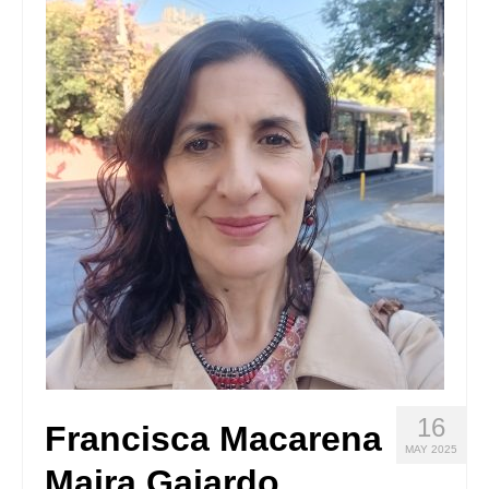
Quedate con nosotras
Archivo
Contacto
Idioma:
16
Francisca Macarena
MAY 2025
Maira Gajardo