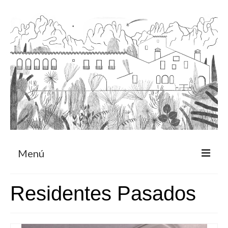
Menú
Acerca
Residentes Pasados
Programa de residencia
CRUCERO