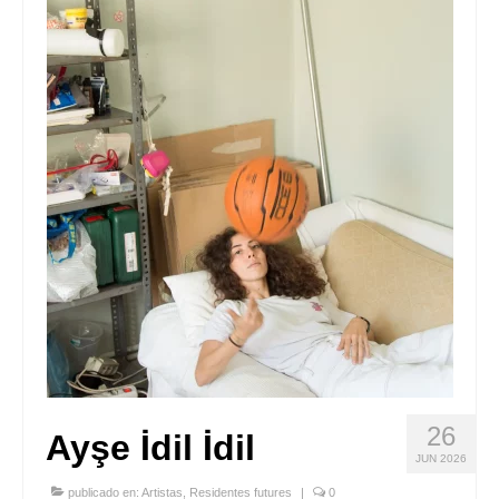
Quedate con nosotras
Archivo
Contacto
Idioma:
26
Ayşe İdil İdil
JUN 2026
publicado en:
Artistas
,
Residentes futures
|
0