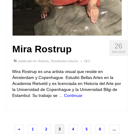
26
Mira Rostrup
JUN 2026
publicado en:
Artistas
,
Residentes futures
|
0
Mira Rostrup es una artista visual que reside en
Ámsterdam y Copenhague. Estudió Bellas Artes en la
Academia Rietveld y es licenciada en Historia del Arte por
la Universidad de Copenhague y la Universidad Bilgi de
Estambul. Su trabajo se …
Continuar
Navegación
«
1
2
3
4
5
6
…