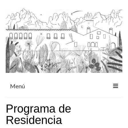
Menú
Acerca
Programa de
Programa de residencia
Residencia
CRUCERO