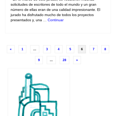
solicitudes de escritores de todo el mundo y un gran
número de ellas eran de una calidad impresionante. El
jurado ha disfrutado mucho de todos los proyectos
presentados y, una …
Continuar
Navegación
«
1
…
3
4
5
6
7
8
de
9
…
28
»
entradas