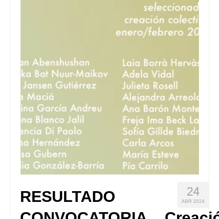
Quedate con nosotras
Archivo
Contacto
Idioma:
24
RESULTADO
ABR 2024
CONVOCATORIA__Creaci