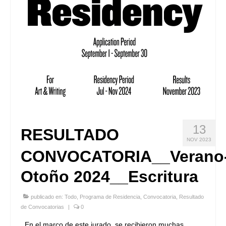
13
RESULTADO
NOV 2023
CONVOCATORIA__Verano
Otoño 2024__Escritura
publicado en:
Todo
,
Programa de Residencia
,
Convocatoria
,
Resultado
de Convocatorias
|
0
En el marco de este jurado, se recibieron muchas