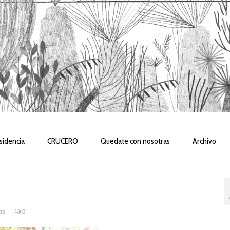
sidencia
CRUCERO
Quedate con nosotras
Archivo
os
|
0