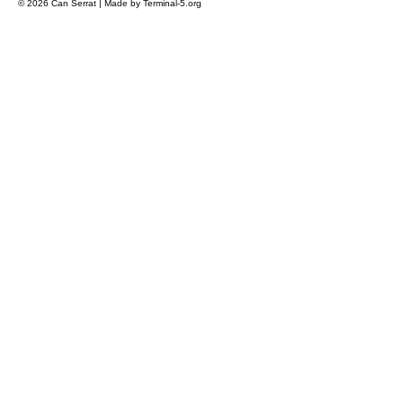
© 2026 Can Serrat | Made by Terminal-5.org