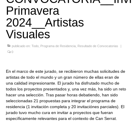
Primavera
Quedate con nosotras
2024__Artistas
Archivo
Visuales
Contacto
Idioma:
publicado en:
Todo
,
Programa de Residencia
,
Resultado de Convocatorias
|
0
En el marco de este jurado, se recibieron muchas solicitudes de
artistas de todo el mundo y un gran número de ellas eran de
una calidad impresionante. El jurado ha disfrutado mucho de
todos los proyectos presentados y, una vez más, ha sido un reto
hacer una selección. Tras pasar horas debatiendo, han sido
seleccionadas 21 propuestas para integrar el programa de
residencia (1 invitación completa y 20 invitaciónes parciales). El
jurado tuvo mucho cura en invitar a proyectos que fueran
específicamente relevantes para el contexto de Can Serrat.