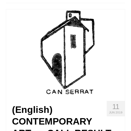
Quedate con nosotras
Archivo
Contacto
Idioma:
11
(English)
JUN 2019
CONTEMPORARY