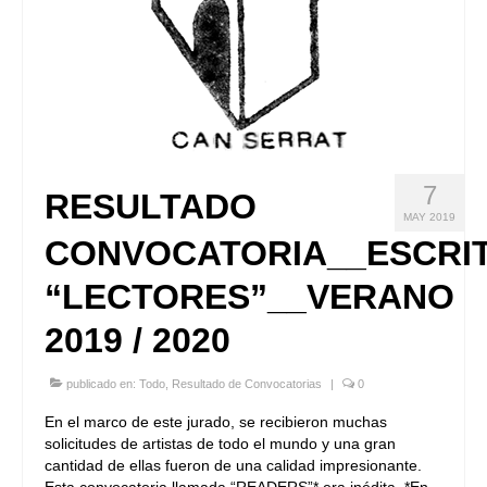
7
RESULTADO
MAY 2019
CONVOCATORIA__ESCRI
“LECTORES”__VERANO
2019 / 2020
publicado en:
Todo
,
Resultado de Convocatorias
|
0
En el marco de este jurado, se recibieron muchas
solicitudes de artistas de todo el mundo y una gran
cantidad de ellas fueron de una calidad impresionante.
Esta convocatoria llamada “READERS”* era inédita. *En