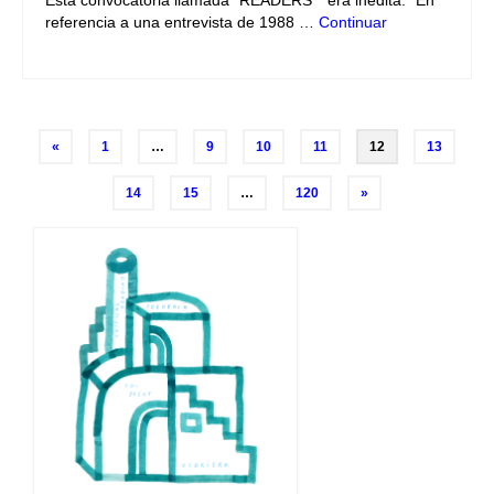
referencia a una entrevista de 1988 …
Continuar
Navegación
«
1
…
9
10
11
12
13
de
14
15
…
120
»
entradas