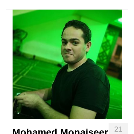
Quedate con nosotras
Archivo
Contacto
Idioma:
21
Mohamed Monaiseer