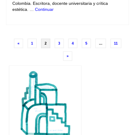
Colombia. Escritora, docente universitaria y crítica
estética. …
Continuar
Navegación
«
1
2
3
4
5
…
11
de
»
entradas