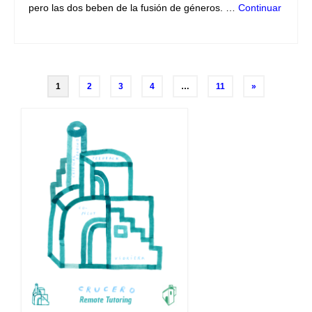
pero las dos beben de la fusión de géneros. …
Continuar
Navegación
1
2
3
4
…
11
»
de
entradas