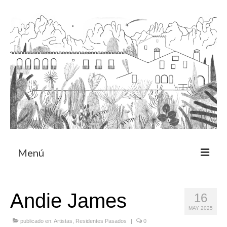
Menú
Acerca
Andie James
16
Programa de residencia
MAY 2025
CRUCERO
publicado en:
Artistas
,
Residentes Pasados
|
0