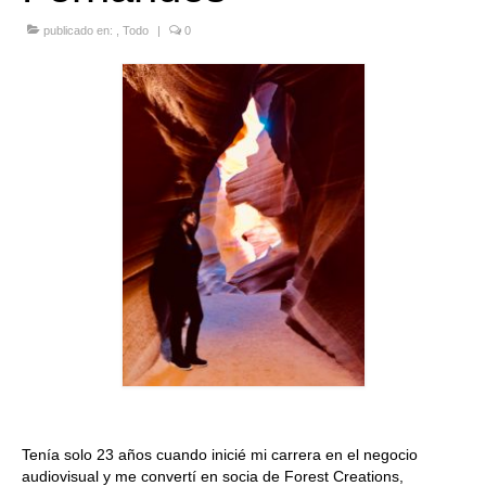
Quedate con nosotras
publicado en:
,
Todo
|
0
Archivo
Contacto
Idioma:
Tenía solo 23 años cuando inicié mi carrera en el negocio
audiovisual y me convertí en socia de Forest Creations,