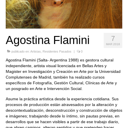
Quedate con nosotras
Archivo
Contacto
Agostina Flamini
7
Idioma:
MAR 2018
publicado en:
Artistas
,
Residentes Pasados
|
0
Agostina Flamini (Salta- Argentina 1988) es gestora cultural
independiente, artista visual licenciada en Bellas Artes y
Magister en Investigación y Creación en Arte por la Universidad
Complutenses de Madrid, también ha realizado cursos
específicos de Fotografía, Gestión Cultural, Clínicas de Arte y
un posgrado en Arte e Intervención Social.
Asume la práctica artística desde la experiencia cotidiana. Sus
procesos de producción están atravesados por la alteración y
descontextualización, desconstrucción y construcción de objetos
e imágenes; trabajando desde lo íntimo, sin pautas previas, en
desarrollos que se hacen visibles a partir de ese trabajo diario,
que abren caminos, alteran sentidos y que pretenden hacer