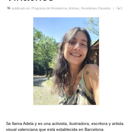
Quedate con nosotras
publicado en:
Programa de Residencia
,
Artistas
,
Residentes Pasados
|
0
Archivo
Contacto
Idioma:
Se llama Adela y es una activista, ilustradora, escritora y artista
visual valenciana que está establecida en Barcelona.