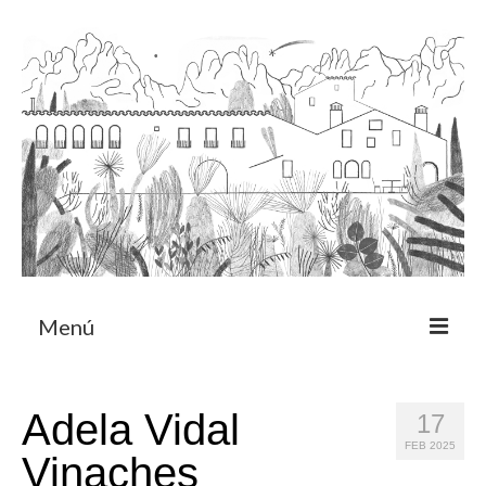
Menú
Acerca
Adela Vidal
17
Programa de residencia
FEB 2025
Vinaches
CRUCERO