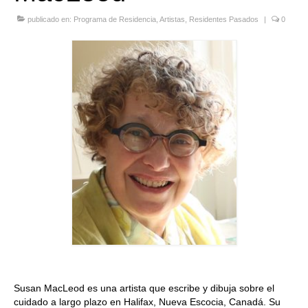
Quedate con nosotras
publicado en:
Programa de Residencia
,
Artistas
,
Residentes Pasados
|
0
Archivo
Contacto
Idioma:
Susan MacLeod es una artista que escribe y dibuja sobre el
cuidado a largo plazo en Halifax, Nueva Escocia, Canadá. Su