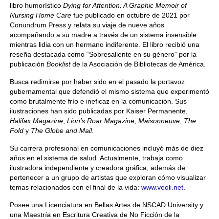
libro humorístico
Dying for Attention: A Graphic Memoir of
Nursing Home Care
fue publicado en octubre de 2021 por
Conundrum Press y relata su viaje de nueve años
acompañando a su madre a través de un sistema insensible
mientras lidia con un hermano indiferente. El libro recibió una
reseña destacada como “Sobresaliente en su género” por la
publicación
Booklist
de la Asociación de Bibliotecas de América.
Busca redimirse por haber sido en el pasado la portavoz
gubernamental que defendió el mismo sistema que experimentó
como brutalmente frío e ineficaz en la comunicación. Sus
ilustraciones han sido publicadas por Kaiser Permanente,
Halifax Magazine
,
Lion’s Roar Magazine
,
Maisonneuve
,
The
Fold
y
The Globe and Mail
.
Su carrera profesional en comunicaciones incluyó más de diez
años en el sistema de salud. Actualmente, trabaja como
ilustradora independiente y creadora gráfica, además de
pertenecer a un grupo de artistas que exploran cómo visualizar
temas relacionados con el final de la vida:
www.veoli.net
.
Posee una Licenciatura en Bellas Artes de NSCAD University y
una Maestría en Escritura Creativa de No Ficción de la