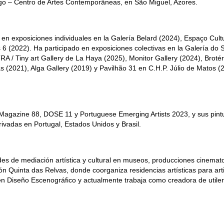
ago – Centro de Artes Contemporâneas, en São Miguel, Azores.
n exposiciones individuales en la Galería Belard (2024), Espaço Cult
(2022). Ha participado en exposiciones colectivas en la Galería do S
 / Tiny art Gallery de La Haya (2025), Monitor Gallery (2024), Brotér
(2021), Alga Gallery (2019) y Pavilhão 31 en C.H.P. Júlio de Matos (
agazine 88, DOSE 11 y Portuguese Emerging Artists 2023, y sus pint
ivadas en Portugal, Estados Unidos y Brasil.
ades de mediación artística y cultural en museos, producciones cinemat
 Quinta das Relvas, donde coorganiza residencias artísticas para art
en Diseño Escenográfico y actualmente trabaja como creadora de utiler