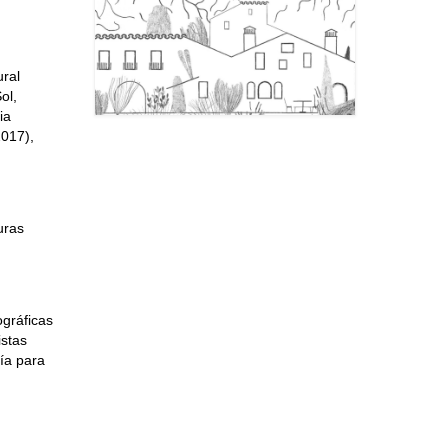
ural
ol,
ia
2017),
uras
ográficas
istas
ía para