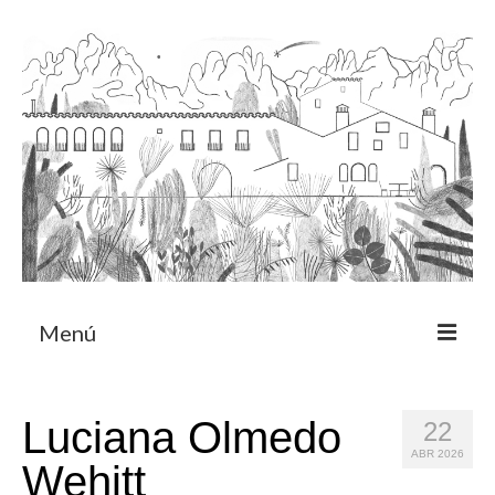
Menú
Acerca
Luciana Olmedo
22
Programa de residencia
ABR 2026
Wehitt
CRUCERO