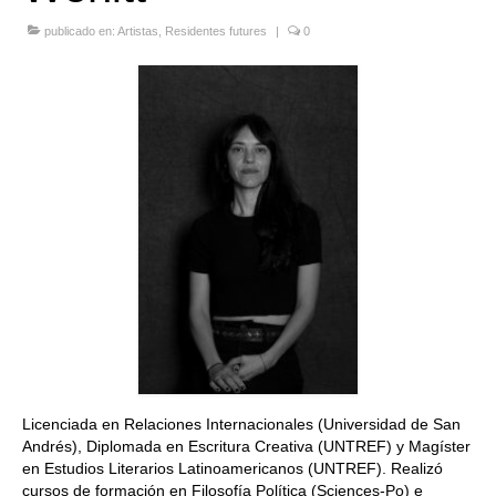
Quedate con nosotras
publicado en:
Artistas
,
Residentes futures
|
0
Archivo
Contacto
Idioma:
Licenciada en Relaciones Internacionales (Universidad de San
Andrés), Diplomada en Escritura Creativa (UNTREF) y Magíster
en Estudios Literarios Latinoamericanos (UNTREF). Realizó
cursos de formación en Filosofía Política (Sciences-Po) e