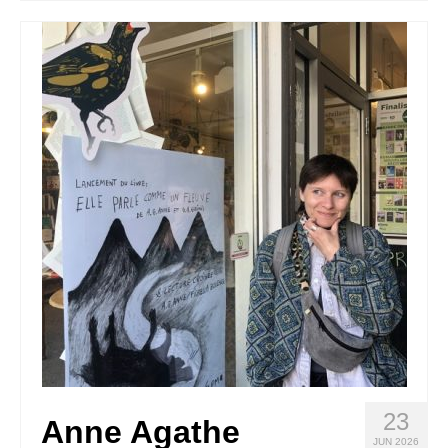
Quedate con nosotras
Archivo
Contacto
Idioma:
23
Anne Agathe
JUN 2026