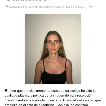
Quedate con nosotras
publicado en:
Artistas
,
En Residencia
,
Artistas en Beca Completa
|
0
Archivo
Contacto
Idioma:
El tema que principalmente ha ocupado su trabajo ha sido la
cualidad plástica y política de la imagen de baja resolución,
cuestionando a la visibilidad, concepto ligado al éxito social, que
empieza en el acto de exponerse. Con ello, se continuó