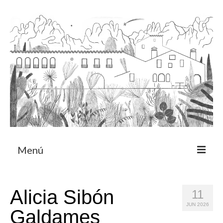
Menú
Acerca
Alicia Sibón
11
Programa de residencia
JUN 2026
Galdames
CRUCERO