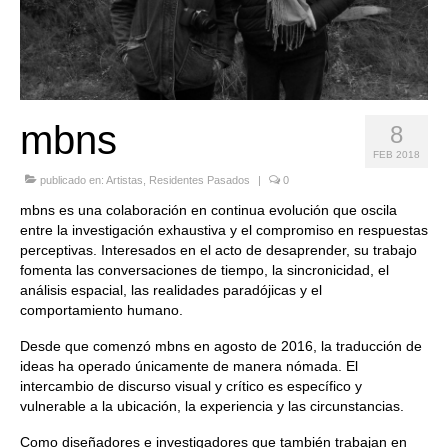
Quedate con nosotras
Archivo
Contacto
mbns
8
Idioma:
FEB 2018
publicado en:
Artistas
,
Residentes Pasados
|
0
mbns es una colaboración en continua evolución que oscila
entre la investigación exhaustiva y el compromiso en respuestas
perceptivas. Interesados en el acto de desaprender, su trabajo
fomenta las conversaciones de tiempo, la sincronicidad, el
análisis espacial, las realidades paradójicas y el
comportamiento humano.
Desde que comenzó mbns en agosto de 2016, la traducción de
ideas ha operado únicamente de manera nómada. El
intercambio de discurso visual y crítico es específico y
vulnerable a la ubicación, la experiencia y las circunstancias.
Como diseñadores e investigadores que también trabajan en