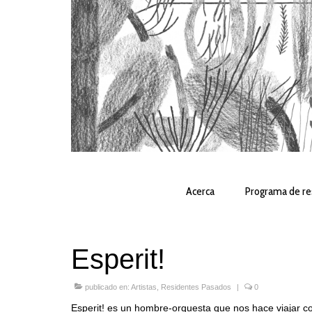
Acerca
Programa de re
Esperit!
publicado en:
Artistas
,
Residentes Pasados
|
0
Esperit! es un hombre-orquesta que nos hace viajar con