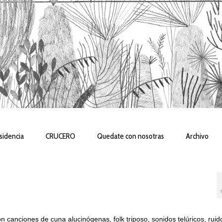
sidencia
CRUCERO
Quedate con nosotras
Archivo
 canciones de cuna alucinógenas, folk triposo, sonidos telúricos, ruid