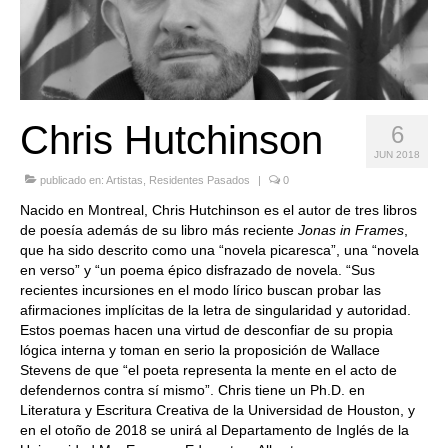
Quedate con nosotras
Archivo
Contacto
Chris Hutchinson
6
Idioma:
JUN 2018
publicado en:
Artistas
,
Residentes Pasados
|
0
Nacido en Montreal, Chris Hutchinson es el autor de tres libros
de poesía además de su libro más reciente
Jonas in Frames
,
que ha sido descrito como una “novela picaresca”, una “novela
en verso” y “un poema épico disfrazado de novela. “Sus
recientes incursiones en el modo lírico buscan probar las
afirmaciones implícitas de la letra de singularidad y autoridad.
Estos poemas hacen una virtud de desconfiar de su propia
lógica interna y toman en serio la proposición de Wallace
Stevens de que “el poeta representa la mente en el acto de
defendernos contra sí mismo”. Chris tiene un Ph.D. en
Literatura y Escritura Creativa de la Universidad de Houston, y
en el otoño de 2018 se unirá al Departamento de Inglés de la