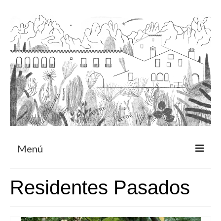
Menú
Acerca
Residentes Pasados
Programa de residencia
CRUCERO