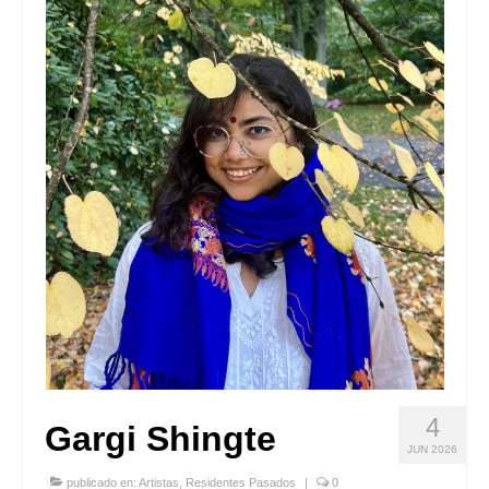
Quedate con nosotras
Archivo
Contacto
Idioma:
4
Gargi Shingte
JUN 2026
publicado en:
Artistas
,
Residentes Pasados
|
0