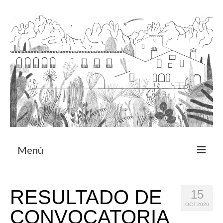
Menú
Acerca
RESULTADO DE
15
Programa de residencia
OCT 2020
CONVOCATORIA
CRUCERO