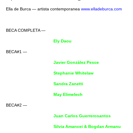
Ella de Burca — artista contemporanea
www.elladeburca.com
BECA COMPLETA —
Ely Daou
BECA#1 —
Javier González Pesce
Stephanie Whitelaw
Sandra Zanetti
May Elimelech
BECA#2 —
Juan Carlos Guerrerosantos
Silvia Amancei & Bogdan Armanu