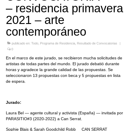
– residencia primavera
Quedate con nosotras
2021 – arte
Archivo
contemporáneo
Contacto
publicado en:
Todo
,
Programa de Residencia
,
Resultado de Convocatorias
|
Idioma:
0
En el marco de este jurado, se recibieron mucha solicitudes de
artistas de todas partes del mundo. El jurado debatió durante
horas y agradece la grande calidad de las propuestas. Se
seleccionaron 13 propuestas con beca y 5 propuestas en lista
de espera.
Jurado:
Laura Bel — agente cultural y activista (España) — invitada por
PARASITIO#3 (2020-2022) a Can Serrat.
Sophie Blais & Sarah Goodchild Robb _ CAN SERRAT