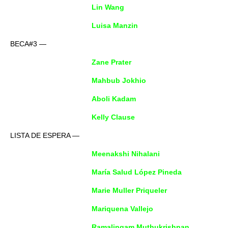
Lin Wang
Luisa Manzin
BECA#3 —
Zane Prater
Mahbub Jokhio
Aboli Kadam
Kelly Clause
LISTA DE ESPERA —
Meenakshi Nihalani
María Salud López Pineda
Marie Muller Priqueler
Mariquena Vallejo
Ramalingam Muthukrishnan