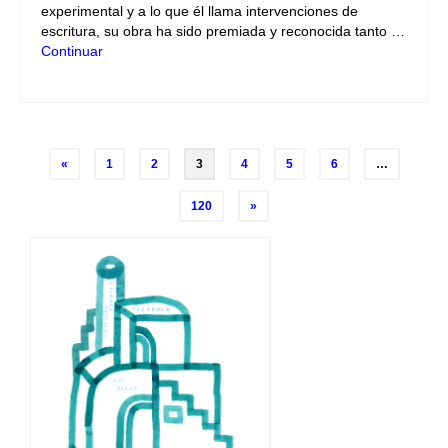
experimental y a lo que él llama intervenciones de
escritura, su obra ha sido premiada y reconocida tanto …
Continuar
Navegación
«
1
2
3
4
5
6
…
de
120
»
entradas