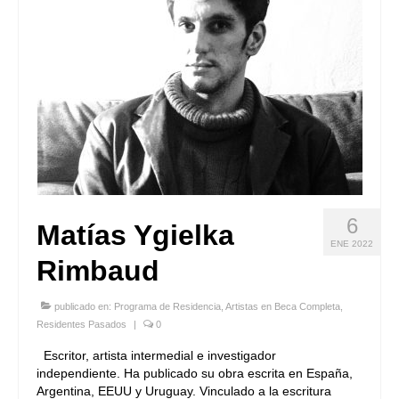
6
Matías Ygielka
ENE 2022
Rimbaud
publicado en:
Programa de Residencia
,
Artistas en Beca Completa
,
Residentes Pasados
|
0
Escritor, artista intermedial e investigador
independiente. Ha publicado su obra escrita en España,
Argentina, EEUU y Uruguay. Vinculado a la escritura