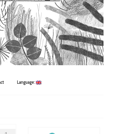
ct
Language: