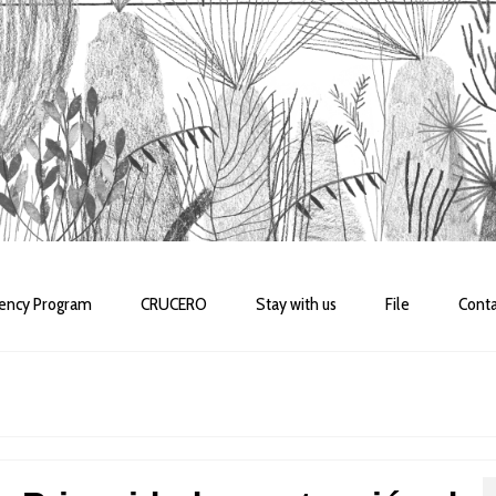
dency Program
CRUCERO
Stay with us
File
Conta