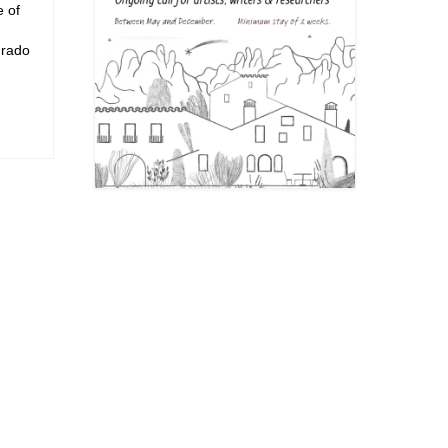
e of
urado